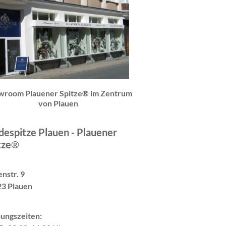
wroom Plauener Spitze® im Zentrum
von Plauen
espitze Plauen - Plauener
tze
®
nstr. 9
3 Plauen
ungszeiten: