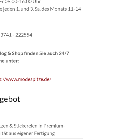
r 09:00-16:00 Uhr
e jeden 1. und 3. Sa. des Monats 11-14
 03741 - 222554
log & Shop finden Sie auch 24/7
ne unter:
s://www.modespitze.de/
gebot
itzen & Stickereien in Premium-
ität aus eigener Fertigung