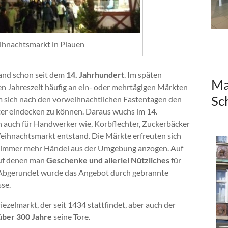
hnachtsmarkt in Plauen
and schon seit dem
14. Jahrhundert
. Im späten
Ma
en Jahreszeit häufig an ein- oder mehrtägigen Märkten
Sc
m sich nach den vorweihnachtlichen Fastentagen den
ter eindecken zu können. Daraus wuchs im 14.
n auch für Handwerker wie, Korbflechter, Zuckerbäcker
eihnachtsmarkt entstand. Die Märkte erfreuten sich
ie immer mehr Händel aus der Umgebung anzogen. Auf
auf denen man
Geschenke und allerlei Nützliches
für
 Abgerundet wurde das Angebot durch gebrannte
se.
riezelmarkt, der seit 1434 stattfindet, aber auch der
über 300 Jahre
seine Tore.