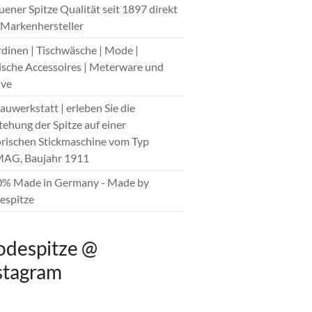
auener Spitze Qualität seit 1897 direkt
Markenhersteller
rdinen | Tischwäsche | Mode |
sche Accessoires | Meterware und
ive
hauwerkstatt | erleben Sie die
tehung der Spitze auf einer
orischen Stickmaschine vom Typ
AG, Baujahr 1911
0% Made in Germany - Made by
spitze
despitze @
stagram