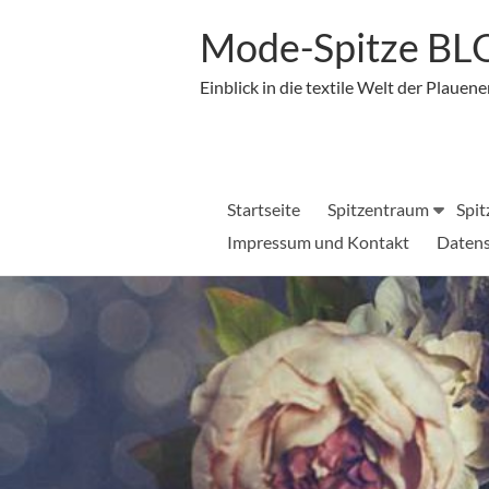
Zum
Inhalt
Mode-Spitze B
springen
Einblick in die textile Welt der Plauene
Startseite
Spitzentraum
Spit
Impressum und Kontakt
Datens