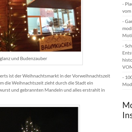
- Pl
vom 
- Ga
modi
Mot
- Sc
Ents
rglanz und Budenzauber
hist
VOM
derts ist der Weihnachtsmarkt in der Vorweihnachtszeit
- 10
 die Weihnachtszeit zieht durch die Stadt ein
Mode
urst und gebrannten Mandeln und alles erstrahlt in
Mo
In