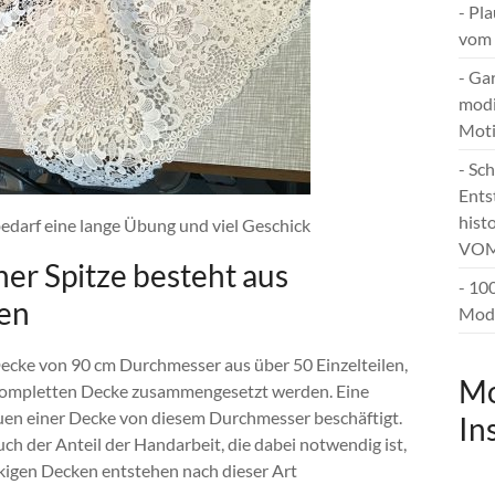
- Pl
vom 
- Ga
modi
Mot
- Sc
Ents
hist
darf eine lange Übung und viel Geschick
VOM
er Spitze besteht aus
- 10
len
Mode
Decke von 90 cm Durchmesser aus über 50 Einzelteilen,
Mo
r kompletten Decke zusammengesetzt werden. Eine
auen einer Decke von diesem Durchmesser beschäftigt.
In
uch der Anteil der Handarbeit, die dabei notwendig ist,
eckigen Decken entstehen nach dieser Art