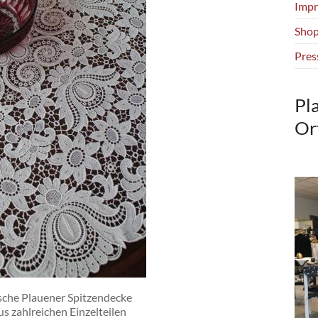
Impr
Shop
Pres
Pl
Or
ische Plauener Spitzendecke
us zahlreichen Einzelteilen