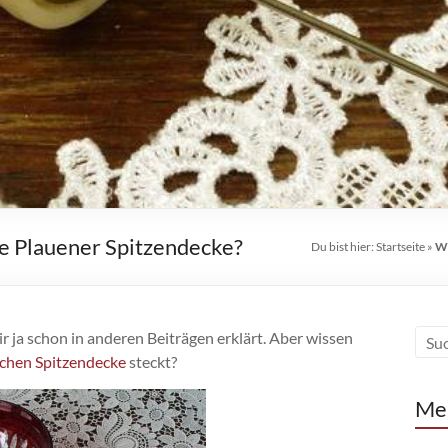
he Plauener Spitzendecke?
Du bist hier:
Startseite
»
Wi
r ja schon in anderen Beiträgen erklärt. Aber wissen
schen Spitzendecke
steckt?
Me