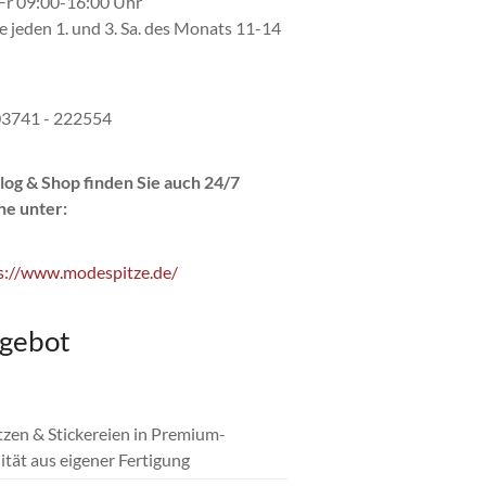
r 09:00-16:00 Uhr
e jeden 1. und 3. Sa. des Monats 11-14
 03741 - 222554
log & Shop finden Sie auch 24/7
ne unter:
s://www.modespitze.de/
gebot
itzen & Stickereien in Premium-
ität aus eigener Fertigung