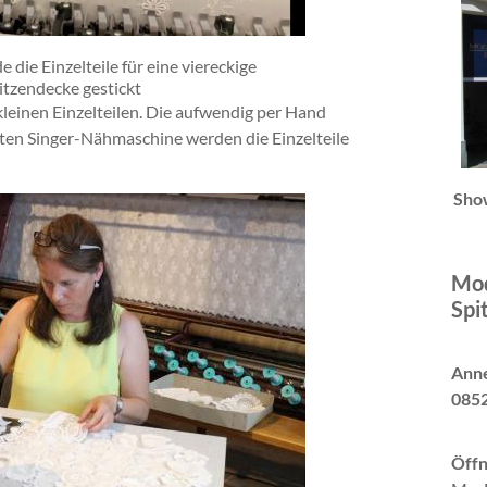
 die Einzelteile für eine viereckige
itzendecke gestickt
kleinen Einzelteilen. Die aufwendig per Hand
ten Singer-Nähmaschine werden die Einzelteile
Sho
Mod
Spi
Anne
0852
Öffn