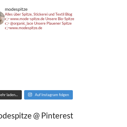
modespitze
Alles über Spitze, Stickerei und Textil
Blog
👉 www.mode-spitze.de
Unsere Bio-Spitze
👉 @organic_lace
Unsere Plauener Spitze
👉www.modespitze.de
ehr laden...
Auf Instagram folgen
despitze @ Pinterest