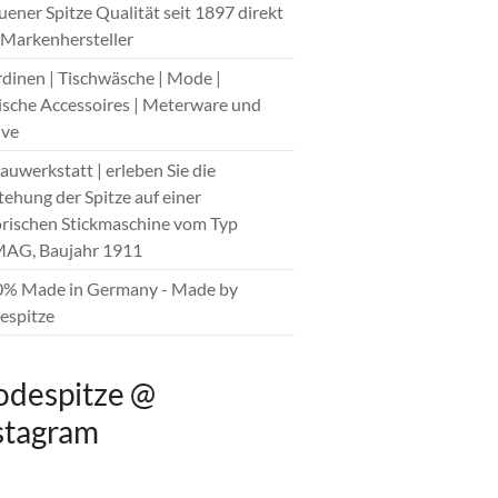
auener Spitze Qualität seit 1897 direkt
Markenhersteller
rdinen | Tischwäsche | Mode |
sche Accessoires | Meterware und
ive
hauwerkstatt | erleben Sie die
tehung der Spitze auf einer
orischen Stickmaschine vom Typ
AG, Baujahr 1911
0% Made in Germany - Made by
spitze
despitze @
stagram