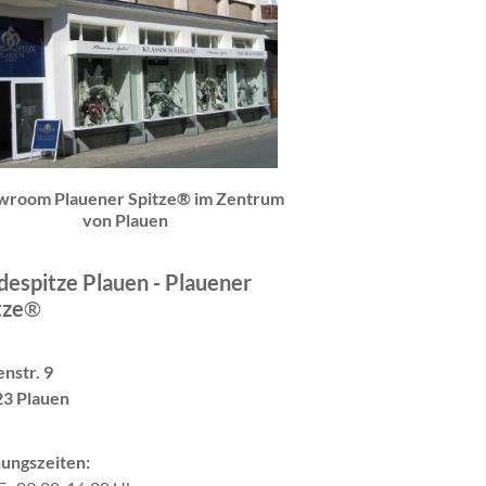
wroom Plauener Spitze® im Zentrum
von Plauen
espitze Plauen - Plauener
tze
®
nstr. 9
3 Plauen
ungszeiten: