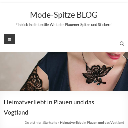
Zum
Inhalt
Mode-Spitze BLOG
springen
Einblick in die textile Welt der Plauener Spitze und Stickerei
Menü
Heimatverliebt in Plauen und das
Vogtland
Du bist hier:
Startseite
»
Heimatverliebt in Plauen und das Vogtland