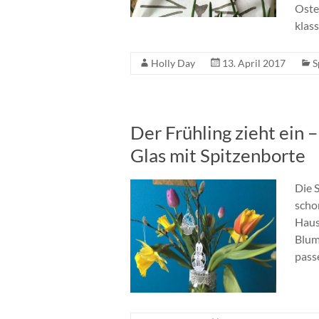
Oste
klas
Holly Day
13. April 2017
S
Der Frühling zieht ein 
Glas mit Spitzenborte
Die 
scho
Haus
Blum
passe