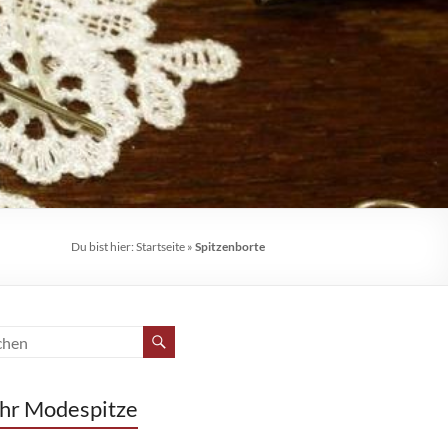
Du bist hier:
Startseite
»
Spitzenborte
hr Modespitze