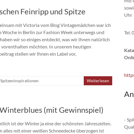
Mo-F
sowi
schen Feinripp und Spitze
Uhr
insam mit Victoria vom Blog Vintagemädchen war ich
te Woche in Berlin zur Fashion Week unterwegs und
Tel.
haben wir so einiges entdeckt, was wir Ihnen natürlich
t vorenthalten möchten. In unserem heutigen
Kata
eitrag stellen wir Ihnen ein Label vor,
Onli
http
Spitzeninspirationen
Weiterlesen
An
Winterblues (mit Gewinnspiel)
- Sp
tlich ist der Winter ja eine der schönsten Jahreszeiten.
Qual
 alles mit einer weißen Schneedecke überzogen ist