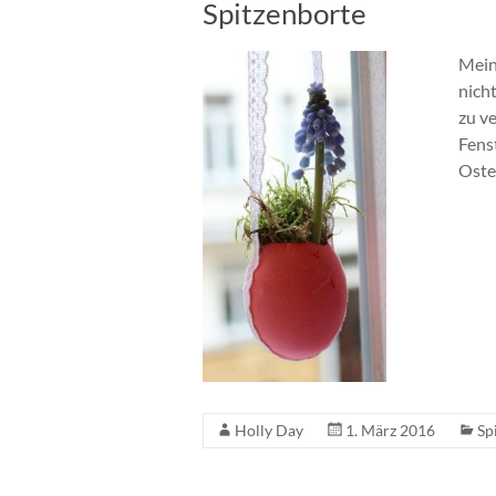
Spitzenborte
Mein
nich
zu v
Fens
Oster
Holly Day
1. März 2016
Sp