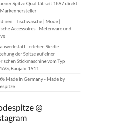
auener Spitze Qualität seit 1897 direkt
Markenhersteller
rdinen | Tischwäsche | Mode |
sche Accessoires | Meterware und
ive
hauwerkstatt | erleben Sie die
tehung der Spitze auf einer
orischen Stickmaschine vom Typ
AG, Baujahr 1911
0% Made in Germany - Made by
spitze
despitze @
stagram