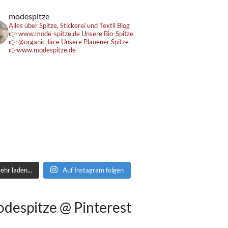
modespitze
Alles über Spitze, Stickerei und Textil
Blog
👉 www.mode-spitze.de
Unsere Bio-Spitze
👉 @organic_lace
Unsere Plauener Spitze
👉www.modespitze.de
ehr laden...
Auf Instagram folgen
despitze @ Pinterest