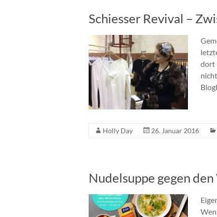
Schiesser Revival – Zwi
Geme
letz
dort 
nich
Blogb
Holly Day
26. Januar 2016
Nudelsuppe gegen den 
Eigen
Wenn