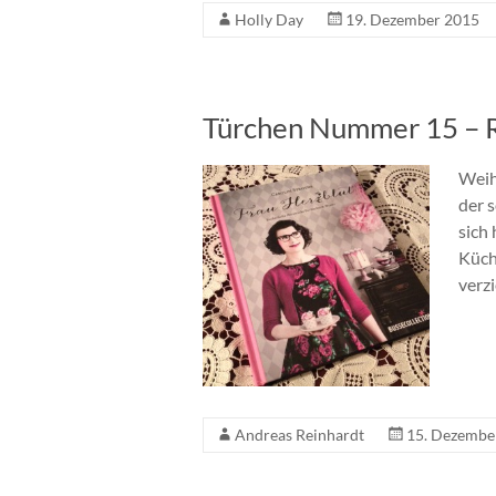
Holly Day
19. Dezember 2015
Türchen Nummer 15 – R
Weih
der 
sich
Küch
verzi
Andreas Reinhardt
15. Dezembe