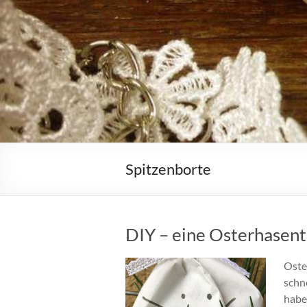
Spitzenborte
DIY – eine Osterhasent
Oster
schn
haben