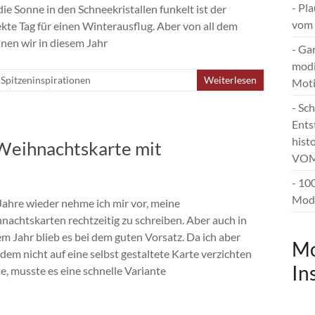
- Pl
ie Sonne in den Schneekristallen funkelt ist der
vom 
ekte Tag für einen Winterausflug. Aber von all dem
inen wir in diesem Jahr
- Ga
modi
Spitzeninspirationen
Weiterlesen
Mot
- Sc
Ents
hist
Weihnachtskarte mit
VOM
- 10
Mode
 Jahre wieder nehme ich mir vor, meine
nachtskarten rechtzeitig zu schreiben. Aber auch in
em Jahr blieb es bei dem guten Vorsatz. Da ich aber
Mo
dem nicht auf eine selbst gestaltete Karte verzichten
In
e, musste es eine schnelle Variante