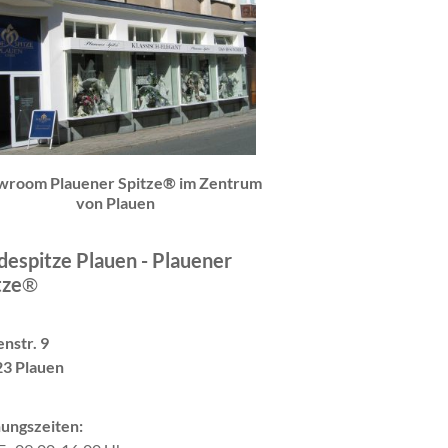
wroom Plauener Spitze® im Zentrum
von Plauen
espitze Plauen - Plauener
tze
®
nstr. 9
3 Plauen
ungszeiten: