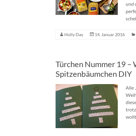
und d
perf
sche
Holly Day
14. Januar 2016
Türchen Nummer 19 – 
Spitzenbäumchen DIY
Alle
Weih
dies
trotz
wollt