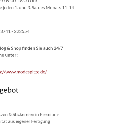
r 09:00-16:00 Uhr
e jeden 1. und 3. Sa. des Monats 11-14
 03741 - 222554
log & Shop finden Sie auch 24/7
ne unter:
s://www.modespitze.de/
gebot
itzen & Stickereien in Premium-
ität aus eigener Fertigung