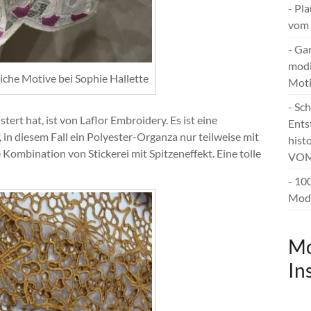
- Pl
vom 
- Ga
modi
che Motive bei Sophie Hallette
Mot
- Sc
stert hat, ist von Laflor Embroidery. Es ist eine
Ents
f, in diesem Fall ein Polyester-Organza nur teilweise mit
hist
e Kombination von Stickerei mit Spitzeneffekt. Eine tolle
VOM
- 10
Mode
Mo
In