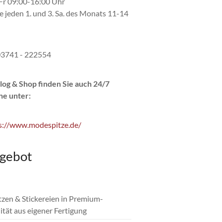
r 09:00-16:00 Uhr
e jeden 1. und 3. Sa. des Monats 11-14
 03741 - 222554
log & Shop finden Sie auch 24/7
ne unter:
s://www.modespitze.de/
gebot
itzen & Stickereien in Premium-
ität aus eigener Fertigung