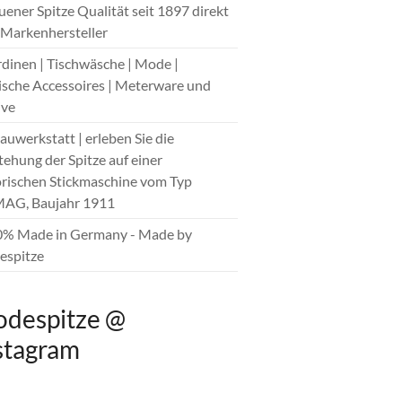
auener Spitze Qualität seit 1897 direkt
Markenhersteller
rdinen | Tischwäsche | Mode |
sche Accessoires | Meterware und
ive
hauwerkstatt | erleben Sie die
tehung der Spitze auf einer
orischen Stickmaschine vom Typ
AG, Baujahr 1911
0% Made in Germany - Made by
spitze
despitze @
stagram