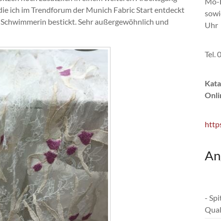
Mo-F
e, die ich im Trendforum der Munich Fabric Start entdeckt
sowi
 Schwimmerin bestickt. Sehr außergewöhnlich und
Uhr
Tel.
Kata
Onli
http
An
- Sp
Qual