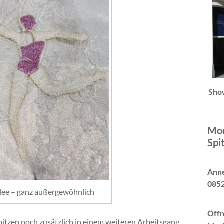
Sho
Mod
Spi
Anne
0852
Idee – ganz außergewöhnlich
Öffn
itzen noch zusätzlich in einem weiteren Arbeitsgang