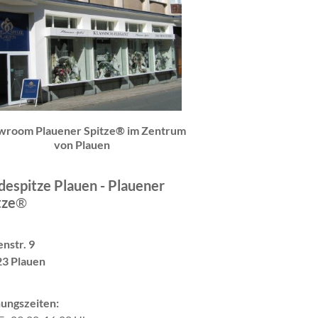
wroom Plauener Spitze® im Zentrum
von Plauen
espitze Plauen - Plauener
tze
®
nstr. 9
3 Plauen
ungszeiten: