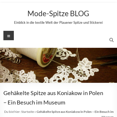
Zum
Inhalt
Mode-Spitze BLOG
springen
Einblick in die textile Welt der Plauener Spitze und Stickerei
Menü
Gehäkelte Spitze aus Koniakow in Polen
– Ein Besuch im Museum
Du bist hier:
Startseite
»
Gehäkelte Spitze aus Koniakow in Polen – Ein Besuch im
Museum