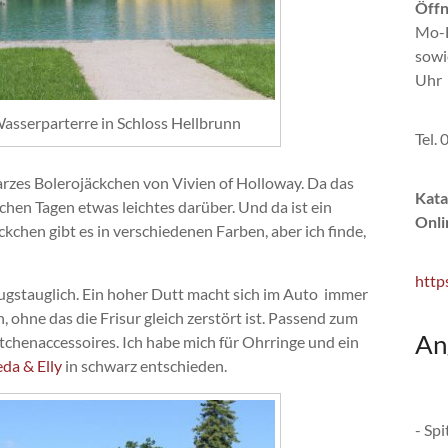
Öffn
Mo-F
sowi
Uhr
 Wasserparterre in Schloss Hellbrunn
Tel.
arzes Bolerojäckchen von Vivien of Holloway. Da das
Kata
chen Tagen etwas leichtes darüber. Und da ist ein
Onli
kchen gibt es in verschiedenen Farben, aber ich finde,
http
ugstauglich. Ein hoher Dutt macht sich im Auto immer
 ohne das die Frisur gleich zerstört ist. Passend zum
An
tchenaccessoires. Ich habe mich für Ohrringe und ein
eda & Elly
in schwarz entschieden.
- Sp