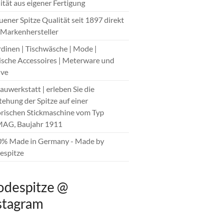
ität aus eigener Fertigung
auener Spitze Qualität seit 1897 direkt
Markenhersteller
rdinen | Tischwäsche | Mode |
sche Accessoires | Meterware und
ive
hauwerkstatt | erleben Sie die
tehung der Spitze auf einer
orischen Stickmaschine vom Typ
AG, Baujahr 1911
0% Made in Germany - Made by
spitze
despitze @
stagram