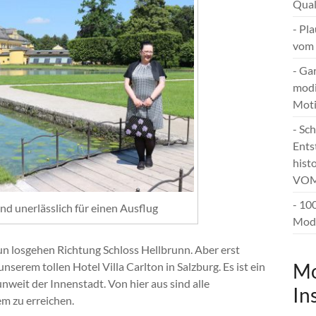
Qual
- Pl
vom 
- Ga
modi
Mot
- Sc
Ents
hist
VOM
- 10
nd unerlässlich für einen Ausflug
Mode
un losgehen Richtung Schloss Hellbrunn. Aber erst
Mo
serem tollen Hotel Villa Carlton in Salzburg. Es ist ein
unweit der Innenstadt. Von hier aus sind alle
In
m zu erreichen.