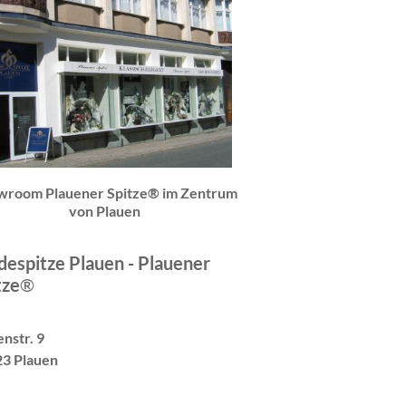
wroom Plauener Spitze® im Zentrum
von Plauen
espitze Plauen - Plauener
tze
®
nstr. 9
3 Plauen