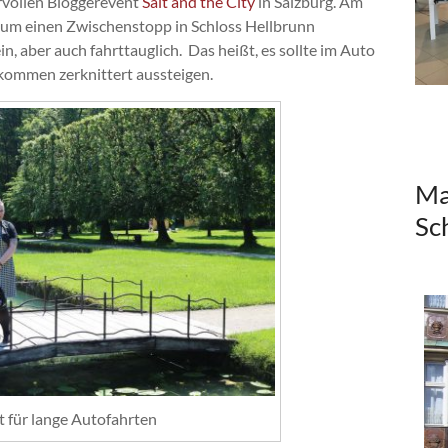
rvollen Bloggerevent
Salt and the City
in Salzburg. Am
t um einen Zwischenstopp in Schloss Hellbrunn
in, aber auch fahrttauglich. Das heißt, es sollte im Auto
kommen zerknittert aussteigen.
Ma
Sc
t für lange Autofahrten