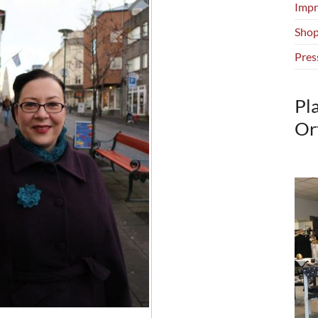
Impr
Shop
Pres
Pl
Or