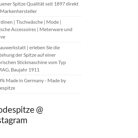
auener Spitze Qualität seit 1897 direkt
Markenhersteller
rdinen | Tischwäsche | Mode |
sche Accessoires | Meterware und
ive
hauwerkstatt | erleben Sie die
tehung der Spitze auf einer
orischen Stickmaschine vom Typ
AG, Baujahr 1911
0% Made in Germany - Made by
spitze
despitze @
stagram