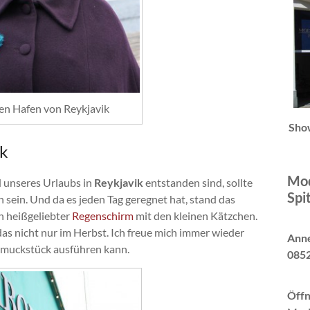
en Hafen von Reykjavik
Sho
ik
Mod
 unseres Urlaubs in
Reykjavik
entstanden sind, sollte
Spi
h sein. Und da es jeden Tag geregnet hat, stand das
in heißgeliebter
Regenschirm
mit den kleinen Kätzchen.
as nicht nur im Herbst. Ich freue mich immer wieder
Anne
chmuckstück ausführen kann.
0852
Öffn