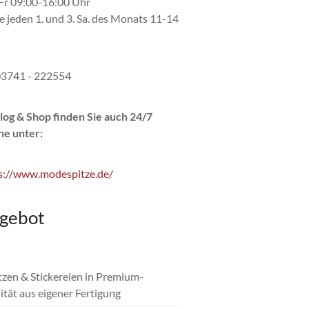
r 09:00-16:00 Uhr
e jeden 1. und 3. Sa. des Monats 11-14
 03741 - 222554
log & Shop finden Sie auch 24/7
ne unter:
s://www.modespitze.de/
gebot
itzen & Stickereien in Premium-
ität aus eigener Fertigung