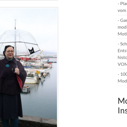
- Pl
vom 
- Ga
modi
Mot
- Sc
Ents
hist
VOM
- 10
Mode
Mo
In