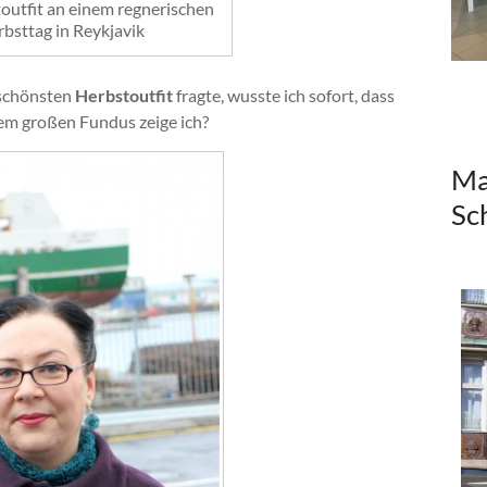
outfit an einem regnerischen
bsttag in Reykjavik
schönsten
Herbstoutfit
fragte, wusste ich sofort, dass
em großen Fundus zeige ich?
Ma
Sc