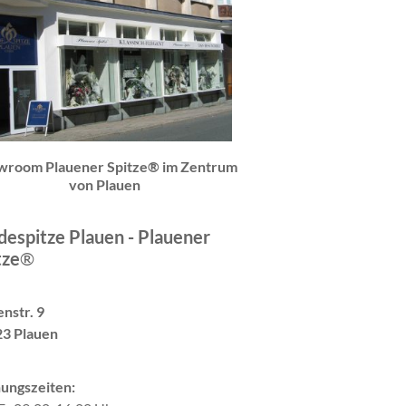
wroom Plauener Spitze® im Zentrum
von Plauen
espitze Plauen - Plauener
tze
®
nstr. 9
3 Plauen
ungszeiten: