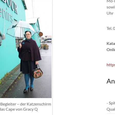
Mo-F
sowi
Uhr
Tel.
Kata
Onli
http
An
- Sp
Begleiter – der Katzenschirm
das Cape von Gracy Q
Qual