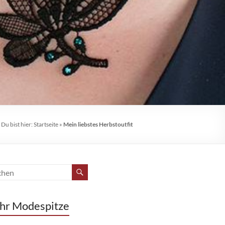
Du bist hier:
Startseite
»
Mein liebstes Herbstoutfit
hr Modespitze