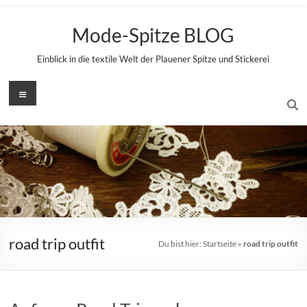
Zum
Inhalt
Mode-Spitze BLOG
springen
Einblick in die textile Welt der Plauener Spitze und Stickerei
Menü
road trip outfit
Du bist hier:
Startseite
»
road trip outfit