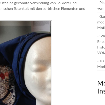
- Pl
2 ist eine gekonnte Verbindung von Folklore und
vom 
nischen Totenkult mit den sorbischen Elementen und
- Ga
modi
Mot
- Sc
Ents
hist
VOM
- 10
Mode
Mo
In