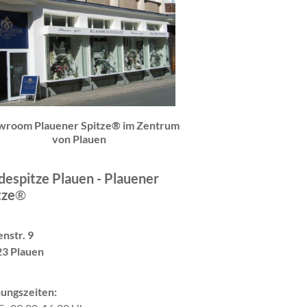
wroom Plauener Spitze® im Zentrum
von Plauen
espitze Plauen - Plauener
tze
®
nstr. 9
3 Plauen
ungszeiten: