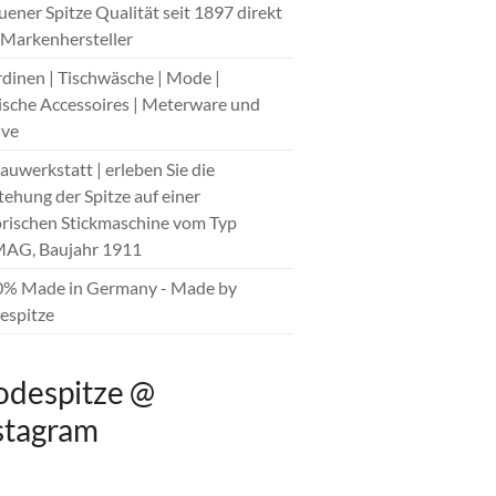
auener Spitze Qualität seit 1897 direkt
Markenhersteller
rdinen | Tischwäsche | Mode |
sche Accessoires | Meterware und
ive
hauwerkstatt | erleben Sie die
tehung der Spitze auf einer
orischen Stickmaschine vom Typ
AG, Baujahr 1911
0% Made in Germany - Made by
spitze
despitze @
stagram