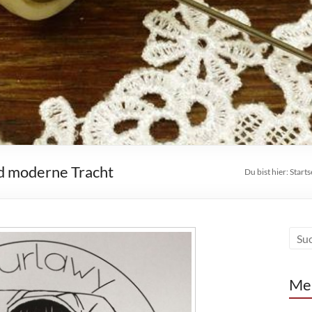
d moderne Tracht
Du bist hier:
Starts
Me