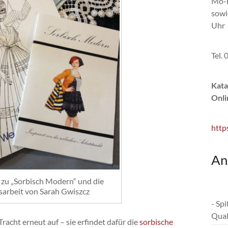
Mo-F
sowi
Uhr
Tel.
Kata
Onli
http
An
 zu „Sorbisch Modern“ und die
sarbeit von Sarah Gwiszcz
- Sp
Qual
racht erneut auf – sie erfindet dafür die
sorbische