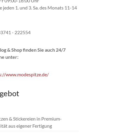
r 09:00-16:00 Uhr
e jeden 1. und 3. Sa. des Monats 11-14
 03741 - 222554
log & Shop finden Sie auch 24/7
ne unter:
s://www.modespitze.de/
gebot
itzen & Stickereien in Premium-
ität aus eigener Fertigung