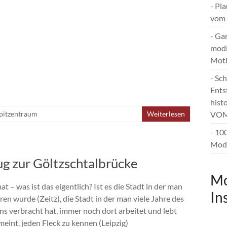
- Pl
vom 
- Ga
modi
Mot
- Sc
Ents
hist
pitzentraum
Weiterlesen
VOM
- 10
Mode
ug zur Göltzschtalbrücke
Mo
t – was ist das eigentlich? Ist es die Stadt in der man
In
en wurde (Zeitz), die Stadt in der man viele Jahre des
ns verbracht hat, immer noch dort arbeitet und lebt
meint, jeden Fleck zu kennen (Leipzig)