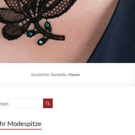
Du bist hier:
Startseite
»
Plauen
hr Modespitze