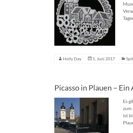
Muse
Vera
Tage
Holly Day
5. Juni 2017
Spi
Picasso in Plauen – Ein
Es g
zum 
ist b
Plau