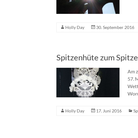
Holly Day
30. September 2016
Spitzenhüte zum Spitze
Am z
57. M
Wett
Woru
Holly Day
17. Juni 2016
Sp