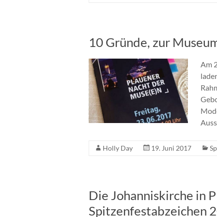
10 Gründe, zur Museum
Am 2
lade
Rahm
Gebo
Mode
Auss
Holly Day
19. Juni 2017
Sp
Die Johanniskirche in 
Spitzenfestabzeichen 