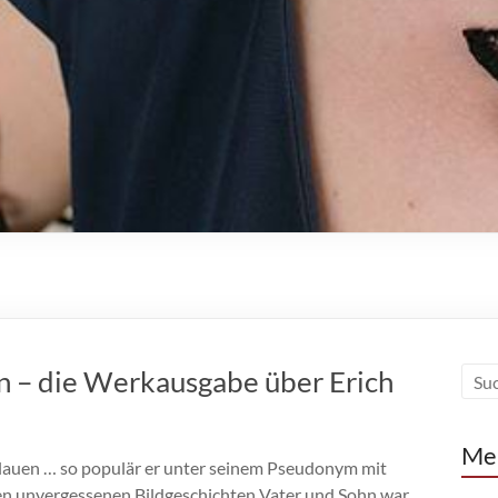
n – die Werkausgabe über Erich
Me
plauen … so populär er unter seinem Pseudonym mit
en unvergessenen Bildgeschichten Vater und Sohn war,