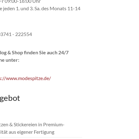
r 09:00-16:00 Uhr
e jeden 1. und 3. Sa. des Monats 11-14
 03741 - 222554
log & Shop finden Sie auch 24/7
ne unter:
s://www.modespitze.de/
gebot
itzen & Stickereien in Premium-
ität aus eigener Fertigung