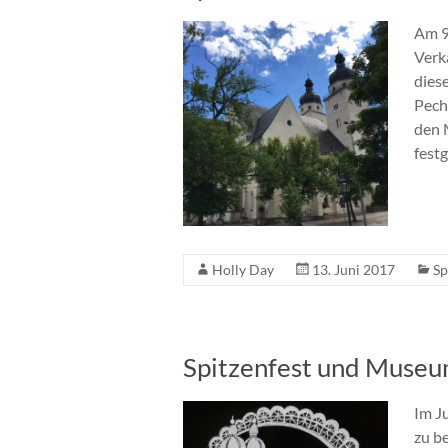
Am 9.
Verk
dies
Pech
den 
fest
Holly Day
13. Juni 2017
Sp
Spitzenfest und Museum
Im J
zu b