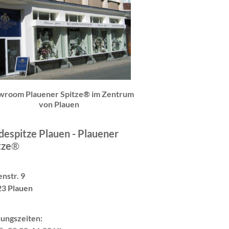
wroom Plauener Spitze® im Zentrum
von Plauen
espitze Plauen - Plauener
tze
®
nstr. 9
3 Plauen
ungszeiten: