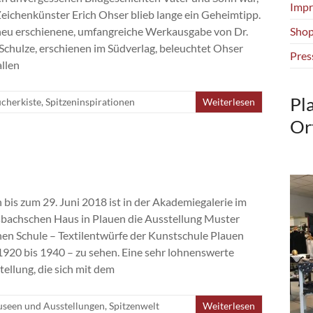
Impr
Zeichenkünster Erich Ohser blieb lange ein Geheimtipp.
neu erschienene, umfangreiche Werkausgabe von Dr.
Shop
 Schulze, erschienen im Südverlag, beleuchtet Ohser
Pres
allen
Pl
cherkiste
,
Spitzeninspirationen
Weiterlesen
Or
 bis zum 29. Juni 2018 ist in der Akademiegalerie im
bachschen Haus in Plauen die Ausstellung Muster
en Schule – Textilentwürfe der Kunstschule Plauen
1920 bis 1940 – zu sehen. Eine sehr lohnenswerte
tellung, die sich mit dem
seen und Ausstellungen
,
Spitzenwelt
Weiterlesen