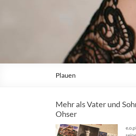
Plauen
Mehr als Vater und Soh
Ohser
e.o.
sein