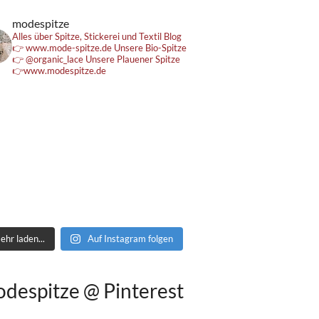
modespitze
Alles über Spitze, Stickerei und Textil
Blog
👉 www.mode-spitze.de
Unsere Bio-Spitze
👉 @organic_lace
Unsere Plauener Spitze
👉www.modespitze.de
ehr laden...
Auf Instagram folgen
despitze @ Pinterest