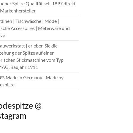
auener Spitze Qualität seit 1897 direkt
Markenhersteller
rdinen | Tischwäsche | Mode |
sche Accessoires | Meterware und
ive
hauwerkstatt | erleben Sie die
tehung der Spitze auf einer
orischen Stickmaschine vom Typ
AG, Baujahr 1911
0% Made in Germany - Made by
spitze
despitze @
stagram