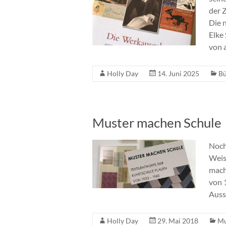
der 
Die 
Elke
von 
Holly Day
14. Juni 2025
Bü
Muster machen Schule
Noch
Weis
mach
von 
Auss
Holly Day
29. Mai 2018
Mu