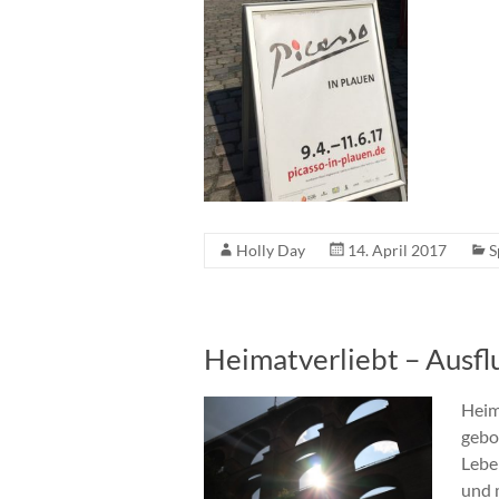
Holly Day
14. April 2017
S
Heimatverliebt – Ausfl
Heima
gebor
Lebe
und 