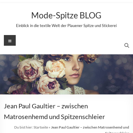
Zum
Inhalt
Mode-Spitze BLOG
springen
Einblick in die textile Welt der Plauener Spitze und Stickerei
Menü
Jean Paul Gaultier – zwischen
Matrosenhemd und Spitzenschleier
Du bist hier:
Startseite
»
Jean Paul Gaultier – zwischen Matrosenhemd und