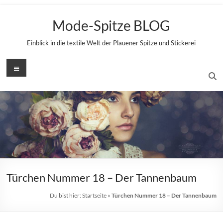
Zum
Inhalt
Mode-Spitze BLOG
springen
Einblick in die textile Welt der Plauener Spitze und Stickerei
Menü
Türchen Nummer 18 – Der Tannenbaum
Du bist hier:
Startseite
»
Türchen Nummer 18 – Der Tannenbaum