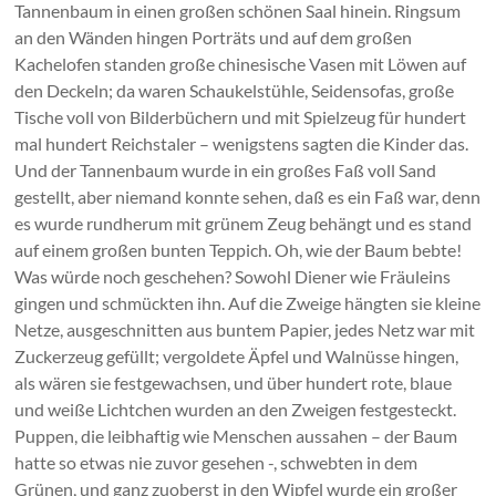
Tannenbaum in einen großen schönen Saal hinein. Ringsum
an den Wänden hingen Porträts und auf dem großen
Kachelofen standen große chinesische Vasen mit Löwen auf
den Deckeln; da waren Schaukelstühle, Seidensofas, große
Tische voll von Bilderbüchern und mit Spielzeug für hundert
mal hundert Reichstaler – wenigstens sagten die Kinder das.
Und der Tannenbaum wurde in ein großes Faß voll Sand
gestellt, aber niemand konnte sehen, daß es ein Faß war, denn
es wurde rundherum mit grünem Zeug behängt und es stand
auf einem großen bunten Teppich. Oh, wie der Baum bebte!
Was würde noch geschehen? Sowohl Diener wie Fräuleins
gingen und schmückten ihn. Auf die Zweige hängten sie kleine
Netze, ausgeschnitten aus buntem Papier, jedes Netz war mit
Zuckerzeug gefüllt; vergoldete Äpfel und Walnüsse hingen,
als wären sie festgewachsen, und über hundert rote, blaue
und weiße Lichtchen wurden an den Zweigen festgesteckt.
Puppen, die leibhaftig wie Menschen aussahen – der Baum
hatte so etwas nie zuvor gesehen -, schwebten in dem
Grünen, und ganz zuoberst in den Wipfel wurde ein großer