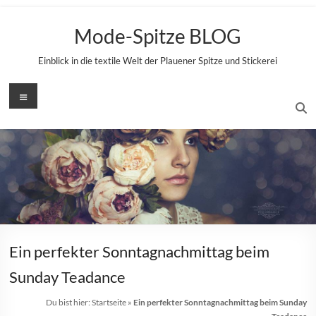
Zum
Inhalt
Mode-Spitze BLOG
springen
Einblick in die textile Welt der Plauener Spitze und Stickerei
Menü
Ein perfekter Sonntagnachmittag beim
Sunday Teadance
Du bist hier:
Startseite
»
Ein perfekter Sonntagnachmittag beim Sunday