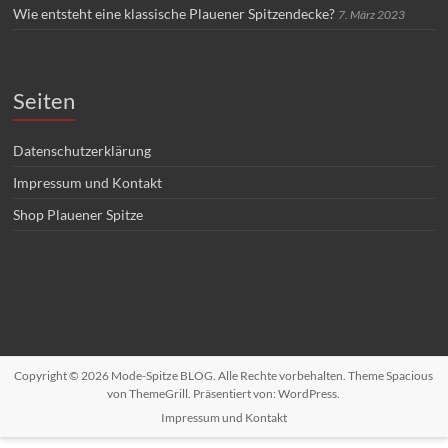
Wie entsteht eine klassische Plauener Spitzendecke?
7. März 2023
Seiten
Datenschutzerklärung
Impressum und Kontakt
Shop Plauener Spitze
Copyright © 2026
Mode-Spitze BLOG
. Alle Rechte vorbehalten. Theme
Spacious
von ThemeGrill. Präsentiert von:
WordPress
.
Impressum und Kontakt