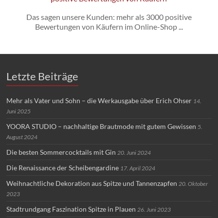
Das sagen unsere Kunden: mehr als 3000 positive
Bewertungen von Käufern im Online-Shop ...
Letzte Beiträge
Mehr als Vater und Sohn – die Werkausgabe über Erich Ohser
14.
Juni 2025
YOORA STUDIO – nachhaltige Brautmode mit gutem Gewissen
5.
August 2024
Die besten Sommercocktails mit Gin
20. Juni 2024
Die Renaissance der Scheibengardine
17. April 2024
Weihnachtliche Dekoration aus Spitze und Tannenzapfen
20. Oktober
2023
Stadtrundgang Faszination Spitze in Plauen
26. Juni 2023