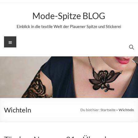
Zum
Inhalt
Mode-Spitze BLOG
springen
Einblick in die textile Welt der Plauener Spitze und Stickerei
Menü
Wichteln
Du bist hier:
Startseite
»
Wichteln