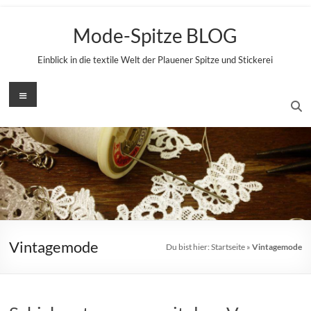
Zum
Inhalt
Mode-Spitze BLOG
springen
Einblick in die textile Welt der Plauener Spitze und Stickerei
Menü
Vintagemode
Du bist hier:
Startseite
»
Vintagemode