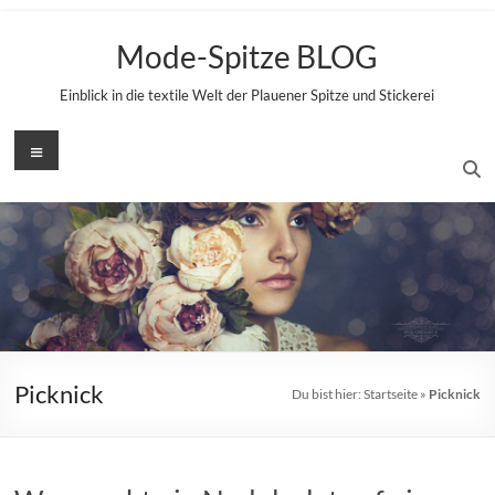
Zum
Inhalt
Mode-Spitze BLOG
springen
Einblick in die textile Welt der Plauener Spitze und Stickerei
Menü
Picknick
Du bist hier:
Startseite
»
Picknick