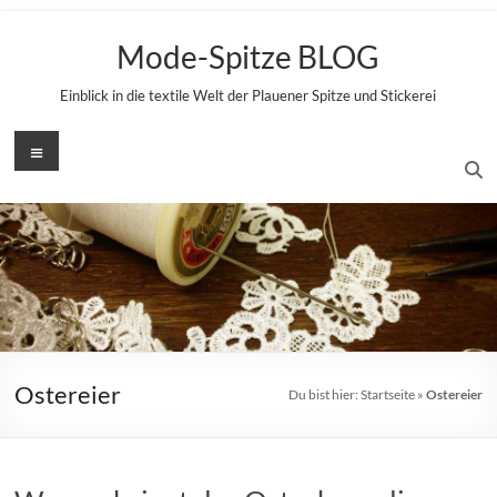
Zum
Inhalt
Mode-Spitze BLOG
springen
Einblick in die textile Welt der Plauener Spitze und Stickerei
Menü
Ostereier
Du bist hier:
Startseite
»
Ostereier