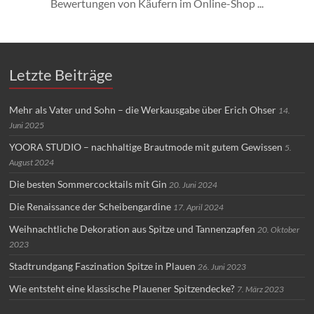
Bewertungen von Käufern im Online-Shop ...
Letzte Beiträge
Mehr als Vater und Sohn – die Werkausgabe über Erich Ohser
14.
Juni 2025
YOORA STUDIO – nachhaltige Brautmode mit gutem Gewissen
5.
August 2024
Die besten Sommercocktails mit Gin
20. Juni 2024
Die Renaissance der Scheibengardine
17. April 2024
Weihnachtliche Dekoration aus Spitze und Tannenzapfen
20. Oktober
2023
Stadtrundgang Faszination Spitze in Plauen
26. Juni 2023
Wie entsteht eine klassische Plauener Spitzendecke?
7. März 2023