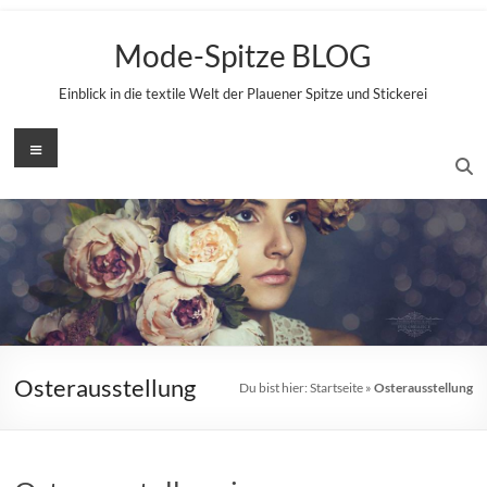
Zum
Inhalt
Mode-Spitze BLOG
springen
Einblick in die textile Welt der Plauener Spitze und Stickerei
Menü
Osterausstellung
Du bist hier:
Startseite
»
Osterausstellung