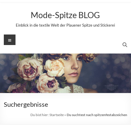
Zum
Inhalt
Mode-Spitze BLOG
springen
Einblick in die textile Welt der Plauener Spitze und Stickerei
Menü
Suchergebnisse
Du bist hier:
Startseite
»
Du suchtest nach spitzenfestabzeichen